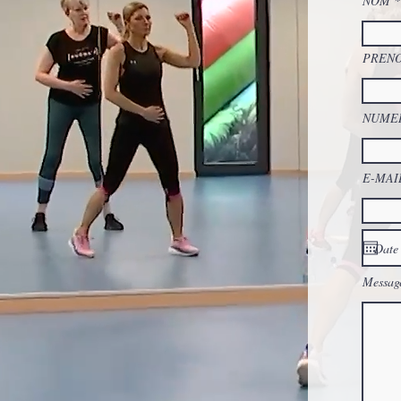
NOM
PREN
NUME
E-MAI
Messag