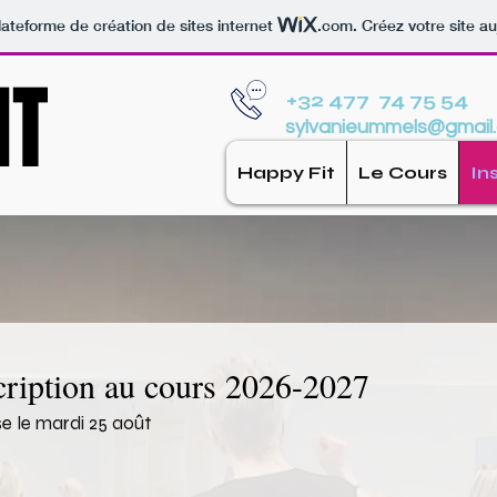
lateforme de création de sites internet
.com
. Créez votre site au
IT
IT
+32 477 74 75 54
sylvanieummels@gmail
Happy Fit
Le Cours
In
cription au cours 2026-2027
se le mardi 25 août