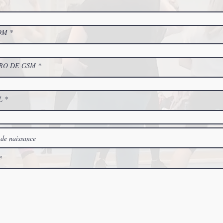
OM
RO DE GSM
L
e