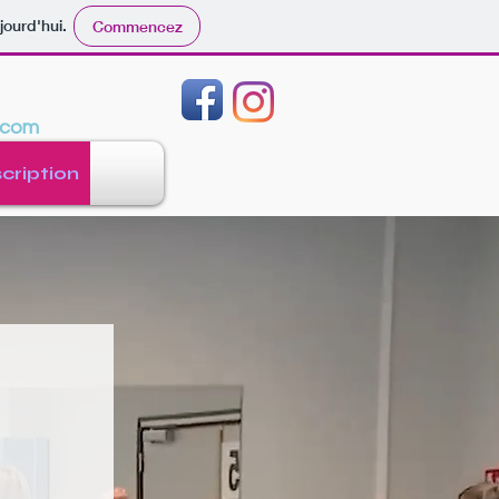
jourd'hui.
Commencez
.com
scription